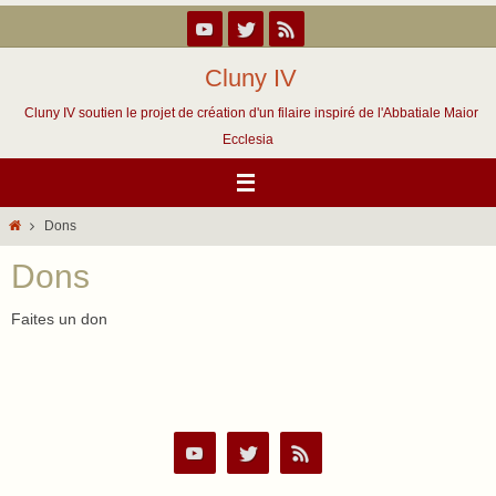
Passer
vers
le
Cluny IV
contenu
Cluny IV soutien le projet de création d'un filaire inspiré de l'Abbatiale Maior
Ecclesia
Home
Dons
Dons
Faites un don